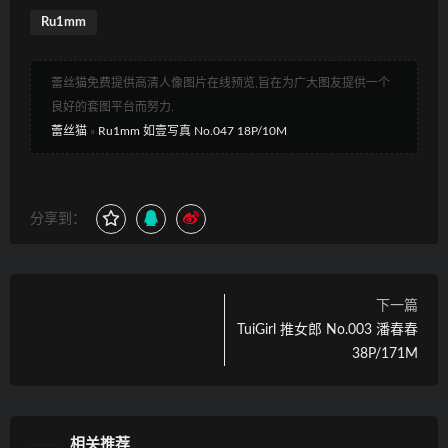
Ru1mm
蕾丝猫免费提供高清人像图片在线预览,旨在为广大图友提供一个
良好的套图平台而努力.
蕾丝猫
»
Ru1mm 如壹写真 No.047 18P/10M
分享到：
下一篇
TuiGirl 推女郎 No.003 潘春春
38P/171M
相关推荐