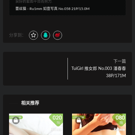
良好的套图平台而努力.
蕾丝猫
»
Ru1mm 如壹写真 No.058 21P/15.0M
分享到：
下一篇
TuiGirl 推女郎 No.003 潘春春
38P/171M
相关推荐