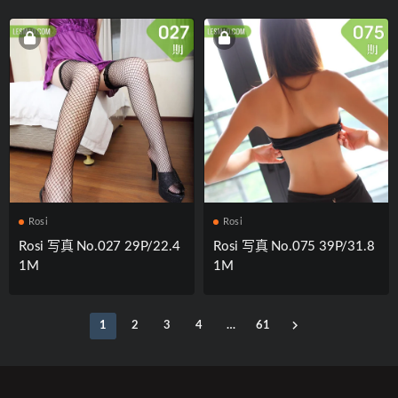
Rosi
Rosi
Rosi 写真 No.027 29P/22.4
Rosi 写真 No.075 39P/31.8
1M
1M
1
2
3
4
…
61