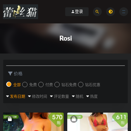
登录
Rosi
价格
全部
免费
付费
钻石免费
钻石优惠
发布日期
修改时间
评论数量
随机
热度